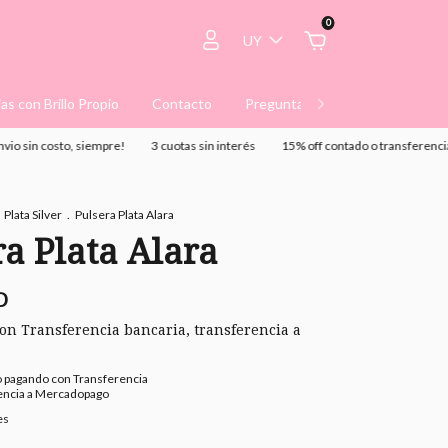
0
UY
ias con Brillo Propio
Contacto
Preguntas Frecuentes
Térm
 costo, siempre!
3 cuotas sin interés
15% off contado o transferencia
En
Plata Silver
.
Pulsera Plata Alara
ra Plata Alara
D
con
Transferencia bancaria, transferencia a
o
pagando con Transferencia
rencia a Mercadopago
es