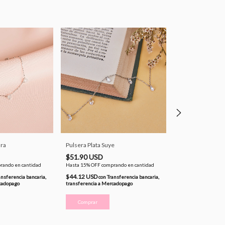
dra
Pulsera Plata Suye
Pulsera Plata Se
$51.90 USD
$50.69 USD
rando en cantidad
Hasta 15% OFF
comprando en cantidad
Hasta 15% OFF
comp
$44.12 USD
$43.09 USD
ansferencia bancaria,
con
Transferencia bancaria,
con
Tr
cadopago
transferencia a Mercadopago
transferencia a Me