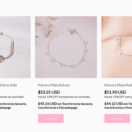
l de la Vida
Pulsera Plata Rolcon
Pulsera Plata My
$53.25 USD
$51.90 USD
ando en cantidad
Hasta 15% OFF
comprando en cantidad
Hasta 15% OFF
comp
$45.26 USD
$44.12 USD
nsferencia bancaria,
con
Transferencia bancaria,
con
Tr
cadopago
transferencia a Mercadopago
transferencia a Mer