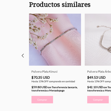
Productos similares
Pulsera Plata Kinusi
Pulsera Plata Árbo
$70.35 USD
$49.53 USD
ando en cantidad
Hasta 15% OFF
comprando en cantidad
Hasta 15% OFF
compr
$59.80 USD
$42.10 USD
nsferencia bancaria,
con
Transferencia bancaria,
con
Tra
cadopago
transferencia a Mercadopago
transferencia a Mer