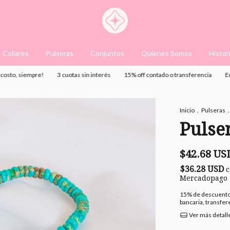
Collares
Pulseras
Conjuntos
Quienes Somos
Histor
 siempre!
3 cuotas sin interés
15% off contado o transferencia
Envio sin
Inicio
.
Pulseras
.
Pulse
$42.68 US
$36.28 USD
Mercadopago
15% de descuent
bancaria, transfe
Ver más detall