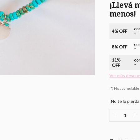
¡Llevá m
menos!
co
4% OFF
*
co
8% OFF
*
11%
co
OFF
*
Ver más descu
(*) No acumulable
¡No te lo pierda