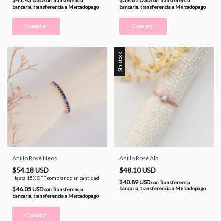
$41.45 USD
$39.81 USD
con
Transferencia
con
Transferencia
bancaria, transferencia a Mercadopago
bancaria, transferencia a Mercadopago
Comprar
Comprar
Sin stock
Anillo Rosé Neos
Anillo Rosé Alb
$54.18 USD
$48.10 USD
Hasta 15% OFF
comprando en cantidad
$40.89 USD
con
Transferencia
$46.05 USD
bancaria, transferencia a Mercadopago
con
Transferencia
bancaria, transferencia a Mercadopago
Comprar