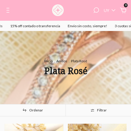
0
UY
15% off contado o transferencia
Envio sin costo, siempre!
3 cuotas sin in
Inicio
.
Anillos
.
Plata Rosé
Plata Rosé
Ordenar
Filtrar