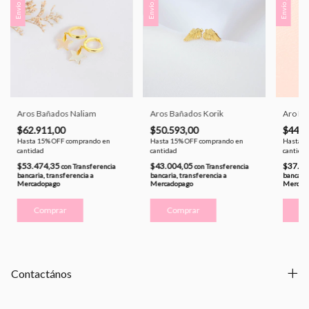
Envío gratis
Envío gratis
Envío gratis
Aros Bañados Naliam
Aros Bañados Korik
Aro Bañ
$62.911,00
$50.593,00
$44.1
Hasta 15% OFF
comprando en
Hasta 15% OFF
comprando en
Hasta 1
cantidad
cantidad
cantida
$53.474,35
$43.004,05
$37.5
con
Transferencia
con
Transferencia
bancaria, transferencia a
bancaria, transferencia a
bancaria
Mercadopago
Mercadopago
Mercad
Contactános