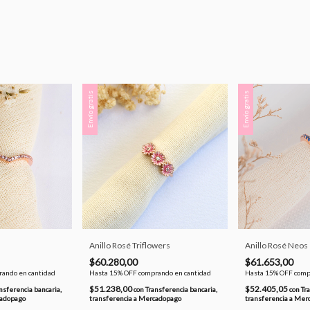
Envío gratis
Envío gratis
Anillo Rosé Triflowers
Anillo Rosé Neos
$60.280,00
$61.653,00
ando en cantidad
Hasta 15% OFF
comprando en cantidad
Hasta 15% OFF
comp
$51.238,00
$52.405,05
nsferencia bancaria,
con
Transferencia bancaria,
con
Tr
cadopago
transferencia a Mercadopago
transferencia a Mer