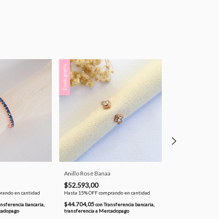
Envío gratis
Envío gratis
Anillo Rosé Banaa
Anillo Rosé Prety
$52.593,00
$54.733,00
rando en cantidad
Hasta 15% OFF
comprando en cantidad
Hasta 15% OFF
comp
$44.704,05
$46.523,05
ansferencia bancaria,
con
Transferencia bancaria,
con
Tr
cadopago
transferencia a Mercadopago
transferencia a Me