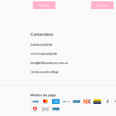
Comprar
Comprar
Contactános
543426100298
+54 9 3426100298
info@brillaundeseo.com.ar
¡Visitá nuestro Blog!
Medios de pago