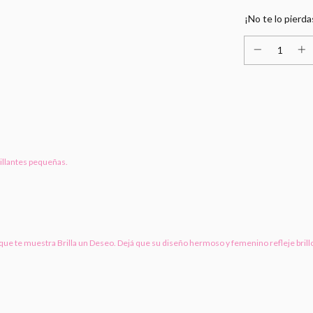
¡No te lo pierda
rillantes pequeñas.
que te muestra Brilla un Deseo. Dejá que su diseño hermoso y femenino refleje brill