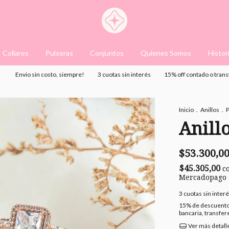
Collares
Pulseras
Conjuntos
Quienes Somos
Histor
vio sin costo, siempre!
3 cuotas sin interés
15% off contado o transferenci
Inicio
.
Anillos
.
P
Anill
$53.300,0
$45.305,00
c
Mercadopago
3
cuotas sin inter
15% de descuent
bancaria, transfe
Ver más detall