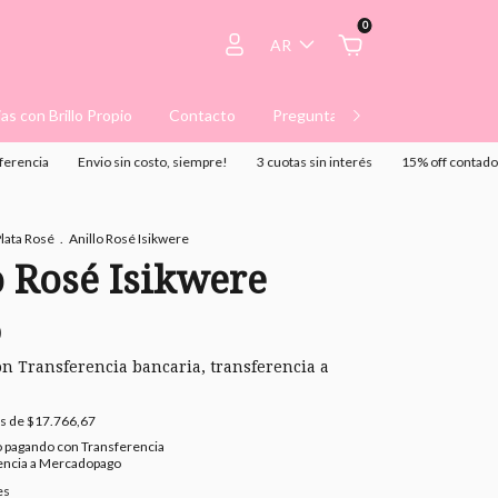
0
AR
ias con Brillo Propio
Contacto
Preguntas Frecuentes
Térm
a
Envio sin costo, siempre!
3 cuotas sin interés
15% off contado o trans
lata Rosé
.
Anillo Rosé Isikwere
o Rosé Isikwere
0
on
Transferencia bancaria, transferencia a
és de
$17.766,67
o
pagando con Transferencia
rencia a Mercadopago
es