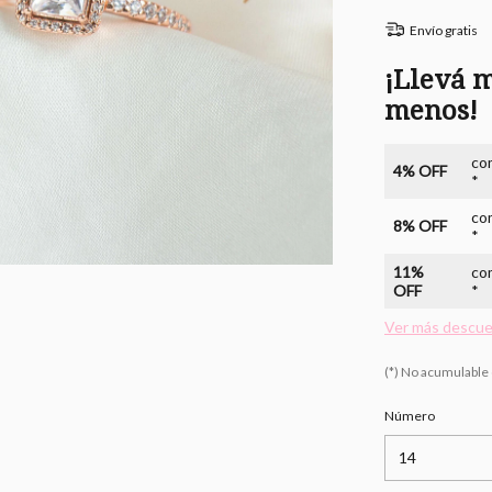
Envío gratis
¡Llevá m
menos!
co
4% OFF
*
co
8% OFF
*
11%
co
OFF
*
Ver más descu
(*) No acumulable
Número