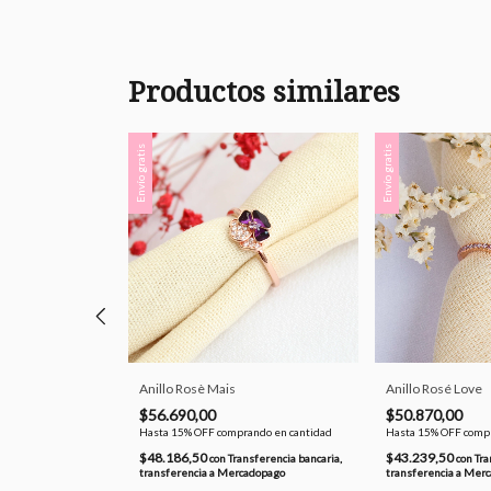
Productos similares
Envío gratis
Envío gratis
e
Anillo Rosè Mais
Anillo Rosé Love
$56.690,00
$50.870,00
ando en cantidad
Hasta 15% OFF
comprando en cantidad
Hasta 15% OFF
compr
$48.186,50
$43.239,50
nsferencia bancaria,
con
Transferencia bancaria,
con
Tra
cadopago
transferencia a Mercadopago
transferencia a Mer